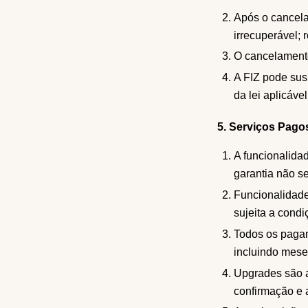
Após o cancela
irrecuperável;
O cancelamento
A FIZ pode sus
da lei aplicáve
5. Serviços Pago
A funcionalidad
garantia não s
Funcionalidade
sujeita a condi
Todos os pagam
incluindo meses
Upgrades são a
confirmação e 