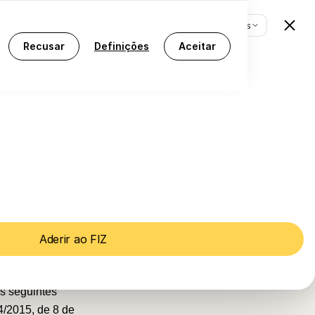
[PT] Português
Iniciar sessão
Comece grátis
[PT] Português
Recusar
Definições
Aceitar
Aderir ao FIZ
ia de Resolução de
s seguintes
4/2015, de 8 de