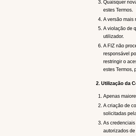
Quaisquer nova
estes Termos.
A versão mais 
A violação de 
utilizador.
A FIZ não proc
responsável por
restringir o ac
estes Termos, 
2. Utilização da 
Apenas maiores
A criação de c
solicitadas pel
As credenciais 
autorizados de