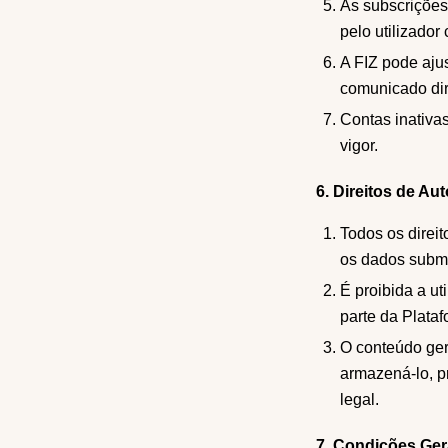
As subscrições
pelo utilizador
A FIZ pode aju
comunicado di
Contas inativas
vigor.
6. Direitos de Au
Todos os direit
os dados subme
É proibida a ut
parte da Plata
O conteúdo ger
armazená-lo, pr
legal.
7. Condições Ger