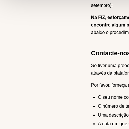
setembro):
Na FIZ, esforçam
encontre algum p
abaixo o procedim
Contacte-no
Se tiver uma preo
através da platafo
Por favor, forneça
O seu nome co
O número de te
Uma descrição
A data em que 