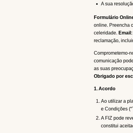
A sua resoluçã
Formulário Onlin
online. Preencha 
celeridade.
Email:
reclamação, inclui
Comprometemo-nos 
comunicação pode
as suas preocupaç
Obrigado por esco
1. Acordo
Ao utilizar a p
e Condições (“
A FIZ pode reve
constitui aceita