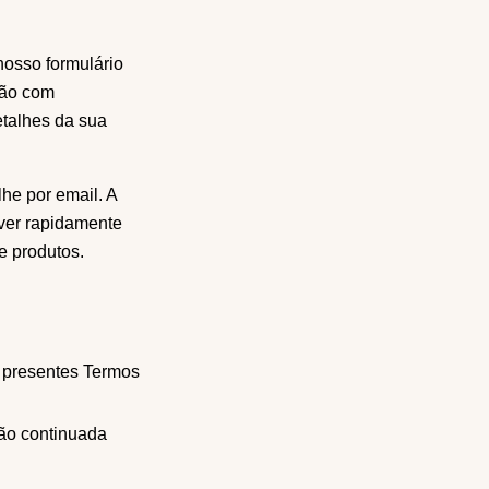
nosso formulário
ção com
talhes da sua
he por email. A
ver rapidamente
e produtos.
os presentes Termos
ação continuada