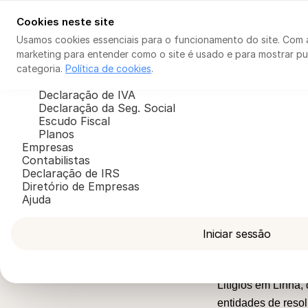
Cookies neste site
Faturação
IA Consultor Fiscal
TI / ENI
Empresas
Co
Usamos cookies essenciais para o funcionamento do site. Com 
marketing para entender como o site é usado e para mostrar pub
Faturação
IA Consultor Fiscal
categoria.
Política de cookies
.
TI / ENI
Declaração de IVA
Declaração da Seg. Social
Escudo Fiscal
Planos
Empresas
Contabilistas
Declaração de IRS
Termos
Diretório de Empresas
Ajuda
Iniciar sessão
Reclamaçõe
Em caso de litígi
Litígios em Linha,
entidades de resol