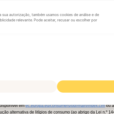
ntabilistas
Declaração de IRS
a sua autorização, também usamos cookies de análise e de
licidade relevante. Pode aceitar, recusar ou escolher por
 e Condições
s
o de consumo, o consumidor pode recorrer à Plataforma Europe
 disponível em
ec.europa.eu/consumers/odr/main/index.cfm
ou à
ução alternativa de litígios de consumo (ao abrigo da Lei n.º 14