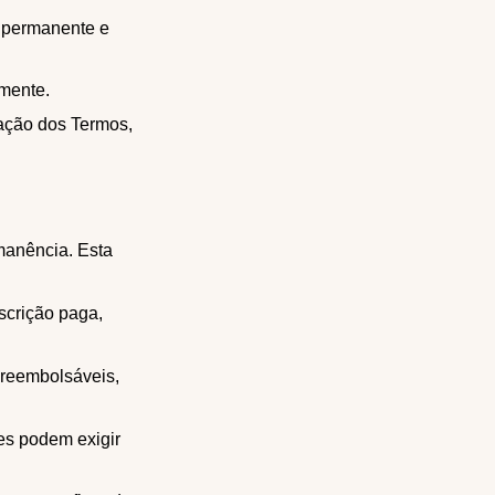
a permanente e
mente.
ação dos Termos,
rmanência. Esta
scrição paga,
 reembolsáveis,
es podem exigir