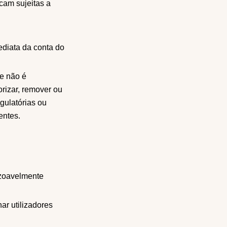
cam sujeitas a
ediata da conta do
 e não é
orizar, remover ou
egulatórias ou
entes.
azoavelmente
ar utilizadores