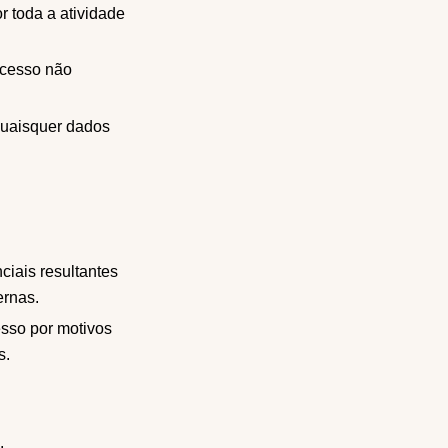
r toda a atividade
acesso não
 quaisquer dados
ciais resultantes
ernas.
esso por motivos
s.
.