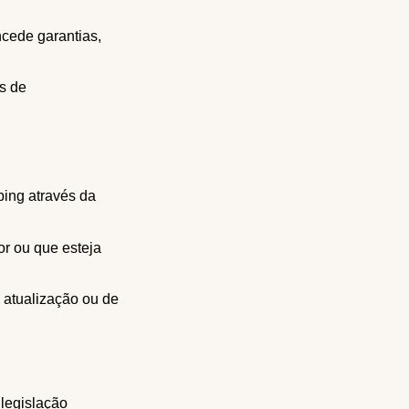
ncede garantias,
os de
ping através da
or ou que esteja
e atualização ou de
legislação