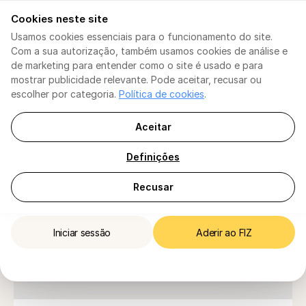
Cookies neste site
[PT] Português
[PT] Português
Usamos cookies essenciais para o funcionamento do site.
Com a sua autorização, também usamos cookies de análise e
Faturação
Faturação
de marketing para entender como o site é usado e para
IA Consultor Fiscal
Para TI / ENI
mostrar publicidade relevante. Pode aceitar, recusar ou
TI / ENI
Segurança
Declaração de IVA
escolher por categoria.
Política de cookies
.
IVA
Isento de IVA
Sujeito a IVA
Declaração da Seg. Social
Escudo Fiscal
Escudo Fiscal
Escudo Fiscal
Aceitar
Três planos simples para TI/ENI no regime de 
Planos
Declaração de IVA
Empresas
isenção de IVA (art.53º/art.9º)
Planos
Definições
Contabilistas
Para Empresas
Declaração de IRS
Para Contabilistas
FIZ Base
Diretório de Empresas
Recusar
Ajuda
Ajuda
Faturação
Iniciar sessão
Aderir ao FIZ
Para trabalhadores independentes — não para empresas
Iniciar sessão
Aderir ao FIZ
(Lda)
0
€