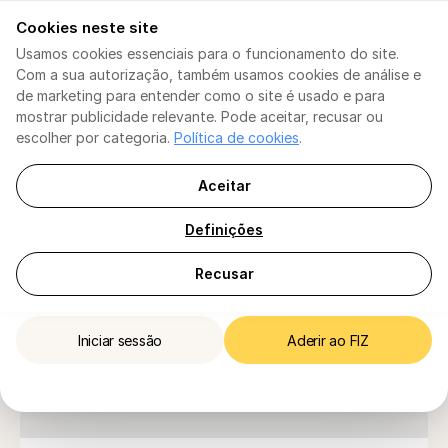
Cookies neste site
[PT] Português
[PT] Português
Usamos cookies essenciais para o funcionamento do site.
Com a sua autorização, também usamos cookies de análise e
Faturação
Faturação
de marketing para entender como o site é usado e para
IA Consultor Fiscal
Para TI / ENI
mostrar publicidade relevante. Pode aceitar, recusar ou
TI / ENI
Segurança
Declaração de IVA
escolher por categoria.
Política de cookies
.
IVA
Isento de IVA
Sujeito a IVA
Declaração da Seg. Social
Escudo Fiscal
Escudo Fiscal
Escudo Fiscal
Aceitar
Três planos simples para TI/ENI no regime de 
Planos
Declaração de IVA
Empresas
isenção de IVA (art.53º/art.9º)
Planos
Definições
Contabilistas
Para Empresas
Declaração de IRS
Para Contabilistas
FIZ Base
Diretório de Empresas
Recusar
Ajuda
Ajuda
Faturação
Iniciar sessão
Aderir ao FIZ
Para trabalhadores independentes — não para empresas
Iniciar sessão
Aderir ao FIZ
(Lda)
0
€